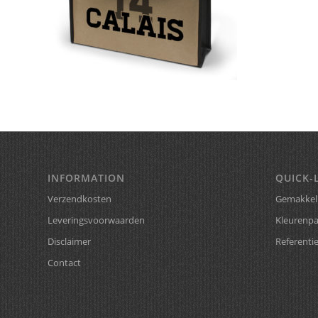
INFORMATION
QUICK-
Verzendkosten
Gemakkeli
Leveringsvoorwaarden
Kleurenpa
Disclaimer
Referenti
Contact