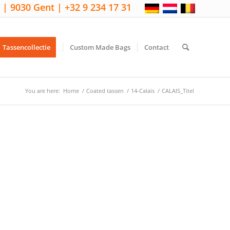
 | 9030 Gent | +32 9 234 17 31
Tassencollectie
Custom Made Bags
Contact
You are here:
Home
/
Coated tassen
/
14-Calais
/
CALAIS_Titel