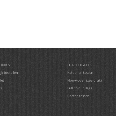
LINKS
HIGHLIGHTS
jk bestellen
Katoenen tassen
let
Non-woven (zeefdruk)
es
Full Colour Bags
Coated tassen