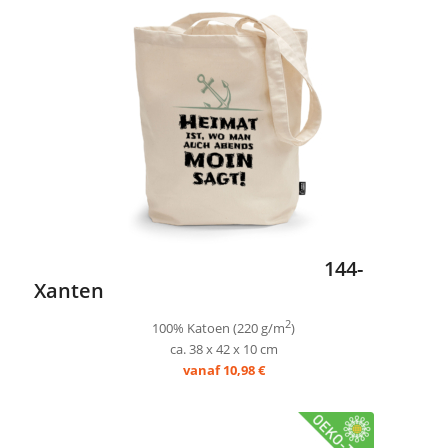
144-
Xanten
2
100% Katoen (220 g/m
)
ca. 38 x 42 x 10 cm
vanaf 10,98 €