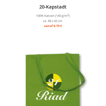
20-Kapstadt
2
100% Katoen (140 g/m
)
ca. 38 x 42 cm
vanaf 0,79 €