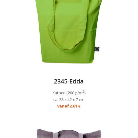
2345-Edda
2
Katoen (200 g/m
)
ca. 38 x 42 x 7 cm
vanaf 2,61 €