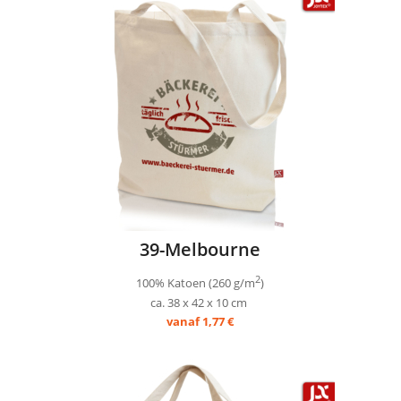
39-Melbourne
2
100% Katoen (260 g/m
)
ca. 38 x 42 x 10 cm
vanaf 1,77 €