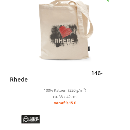
146-
Rhede
2
100% Katoen (220 g/m
)
ca. 38 x 42 cm
vanaf 9,15 €