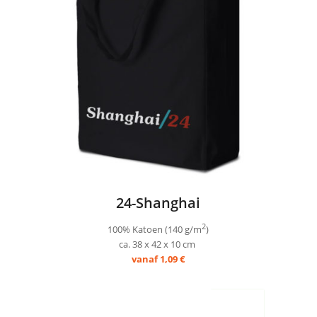
24-Shanghai
2
100% Katoen (140 g/m
)
ca. 38 x 42 x 10 cm
vanaf 1,09 €