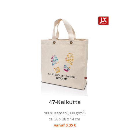
47-Kalkutta
2
100% Katoen (330 g/m
)
ca. 38 x 38 x 14 cm
vanaf 3,35
€