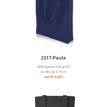
2317-Paula
2
100% Katoen (320 g/m
)
ca. 38 x 42 x 10 cm
vanaf 3,25 €