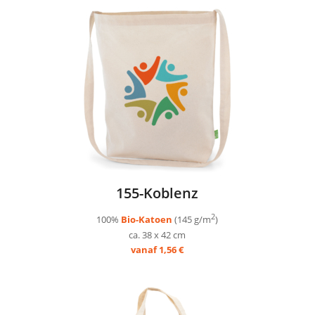
155-Koblenz
2
100%
Bio-Katoen
(145 g/m
)
ca. 38 x 42 cm
vanaf 1,56 €