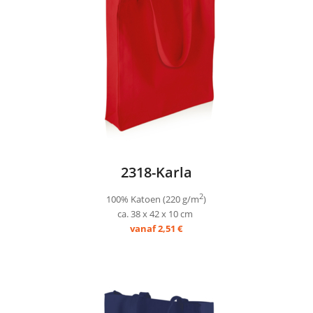
2318-Karla
2
100% Katoen (220 g/m
)
ca. 38 x 42 x 10 cm
vanaf 2,51 €