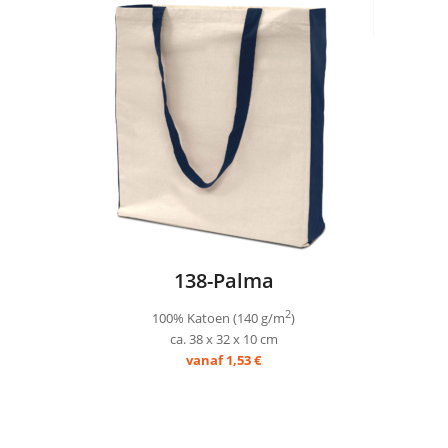
138-Palma
2
100% Katoen (140 g/m
)
ca. 38 x 32 x 10 cm
vanaf 1,53 €