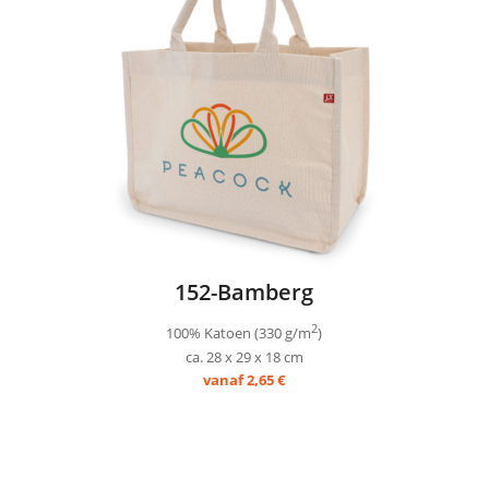
152-Bamberg
2
100% Katoen (330 g/m
)
ca. 28 x 29 x 18 cm
vanaf 2,65 €