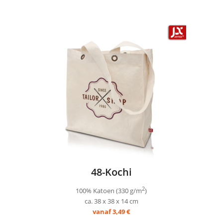
48-Kochi
2
100% Katoen (330 g/m
)
ca. 38 x 38 x 14 cm
vanaf 3,49 €