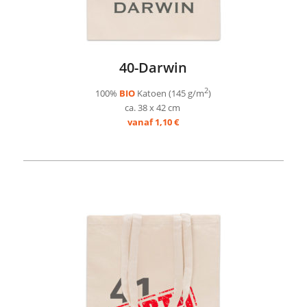
40-Darwin
2
100%
BIO
Katoen (145 g/m
)
ca. 38 x 42 cm
vanaf 1,10 €