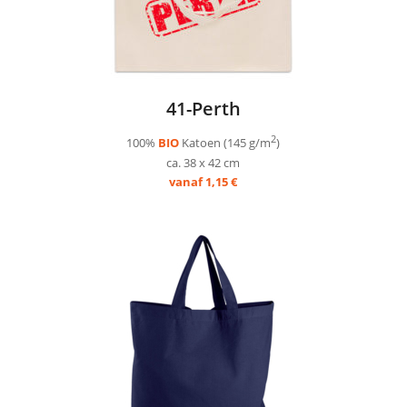
41-Perth
2
100%
BIO
Katoen (145 g/m
)
ca. 38 x 42 cm
vanaf 1,15 €