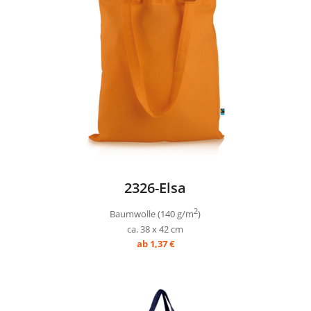
2326-Elsa
2
Baumwolle (140 g/m
)
ca. 38 x 42 cm
ab 1,37 €