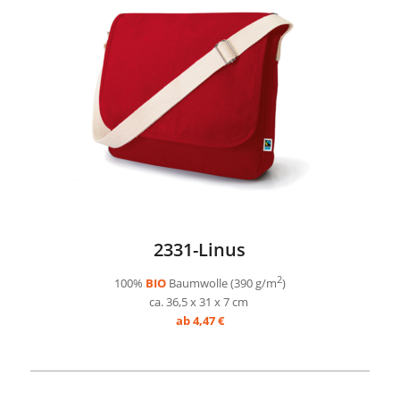
2331-Linus
2
100%
BIO
Baumwolle (390 g/m
)
ca. 36,5 x 31 x 7 cm
ab 4,47 €