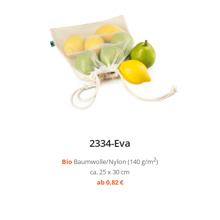
2334-Eva
2
Bio
Baumwolle/Nylon (140 g/m
)
ca. 25 x 30 cm
ab 0,82 €