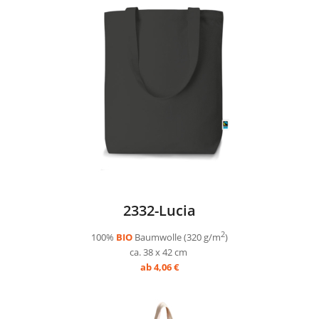
2332-Lucia
2
100%
BIO
Baumwolle (320 g/m
)
ca. 38 x 42 cm
ab 4,06 €