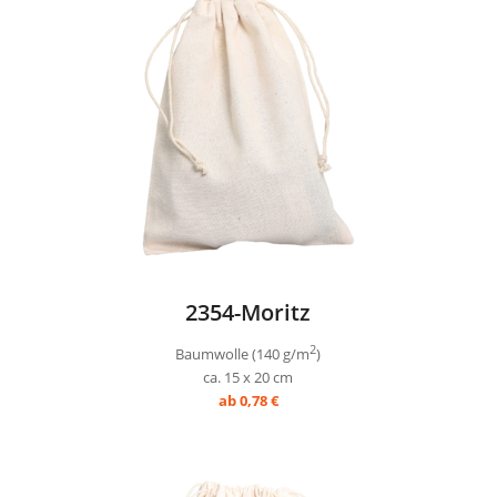
2354-Moritz
2
Baumwolle (140 g/m
)
ca. 15 x 20 cm
ab 0,78 €