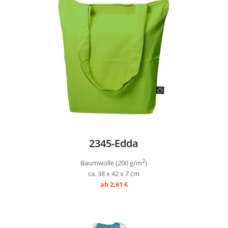
2345-Edda
2
Baumwolle (200 g/m
)
ca. 38 x 42 x 7 cm
ab 2,61 €