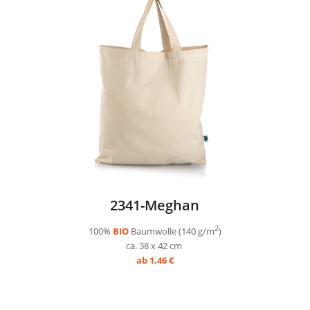
2341-Meghan
2
100%
BIO
Baumwolle (140 g/m
)
ca. 38 x 42 cm
ab 1,46 €