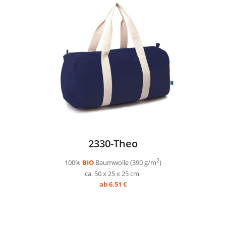
2330-Theo
2
100%
BIO
Baumwolle (390 g/m
)
ca. 50 x 25 x 25 cm
ab 6,51 €