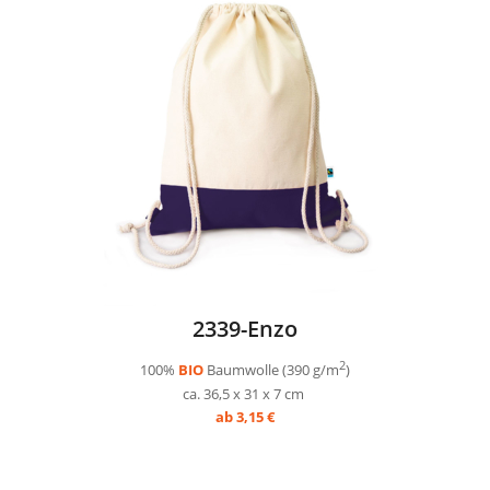
2339-Enzo
2
100%
BIO
Baumwolle (390 g/m
)
ca. 36,5 x 31 x 7 cm
ab 3,15 €