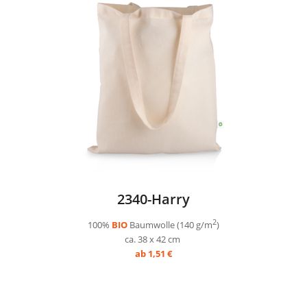
2340-Harry
2
100%
BIO
Baumwolle (140 g/m
)
ca. 38 x 42 cm
ab 1,51 €