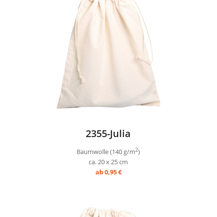
2355-Julia
2
Baumwolle (140 g/m
)
ca. 20 x 25 cm
ab 0,95 €