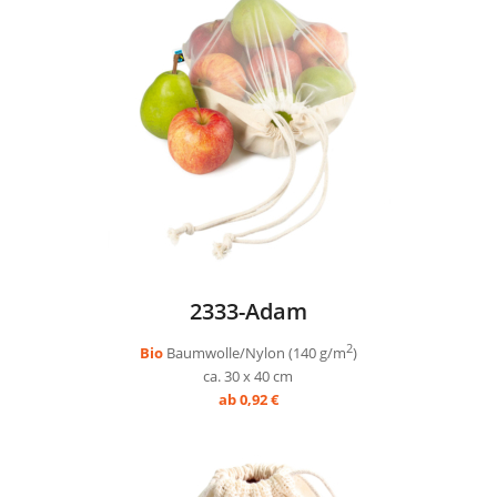
2333-Adam
2
Bio
Baumwolle/Nylon (140 g/m
)
ca. 30 x 40 cm
ab 0,92 €