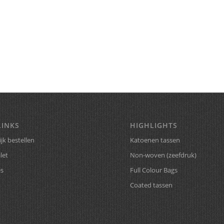
LINKS
HIGHLIGHTS
jk bestellen
Katoenen tassen
let
Non-woven (zeefdruk)
es
Full Colour Bags
Coated tassen