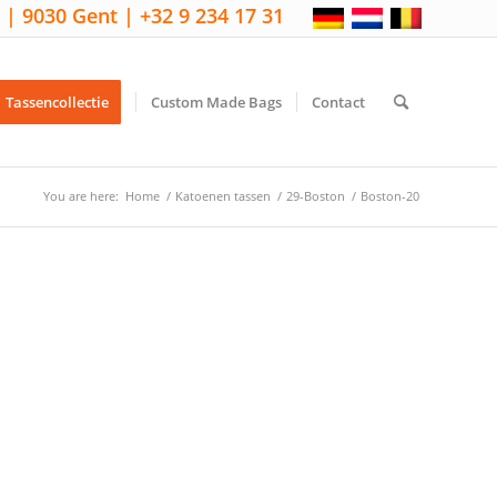
 | 9030 Gent | +32 9 234 17 31
Tassencollectie
Custom Made Bags
Contact
You are here:
Home
/
Katoenen tassen
/
29-Boston
/
Boston-20