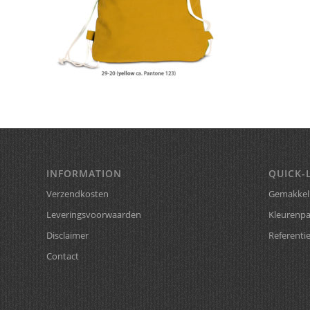
INFORMATION
QUICK-
Verzendkosten
Gemakkeli
Leveringsvoorwaarden
Kleurenpa
Disclaimer
Referenti
Contact