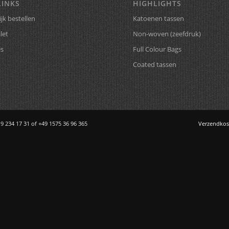
LINKS
HIGHLIGHTS
jk bestellen
Katoenen tassen
let
Non-woven (zeefdruk)
es
Full Colour Bags
Coated tassen
 9 234 17 31 of +49 1575 36 96 365
Verzendkos