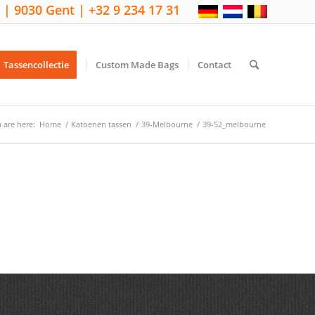
 | 9030 Gent | +32 9 234 17 31
Tassencollectie
Custom Made Bags
Contact
 are here:
Home
/
Katoenen tassen
/
39-Melbourne
/
39-52_melbourne