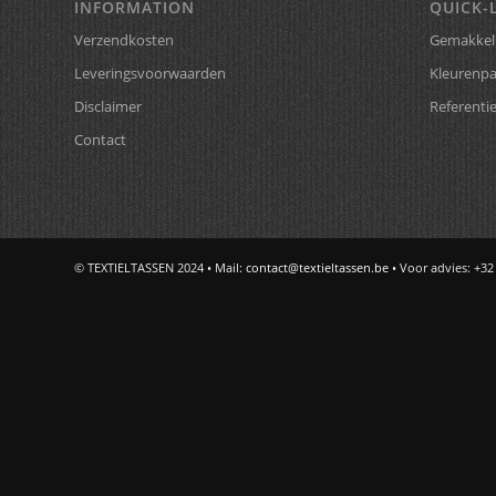
INFORMATION
QUICK-
Verzendkosten
Gemakkeli
Leveringsvoorwaarden
Kleurenpa
Disclaimer
Referenti
Contact
© TEXTIELTASSEN 2024 • Mail:
contact@textieltassen.be
• Voor advies: +32