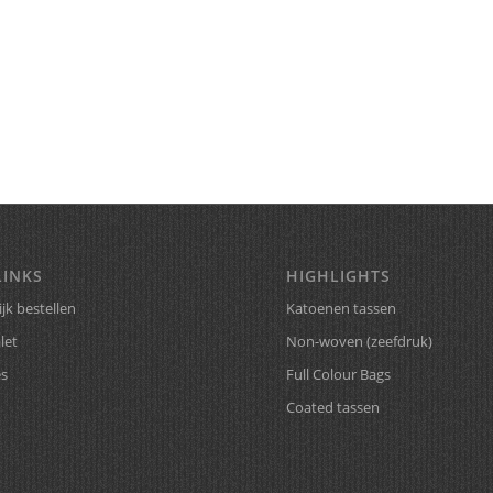
LINKS
HIGHLIGHTS
jk bestellen
Katoenen tassen
let
Non-woven (zeefdruk)
es
Full Colour Bags
Coated tassen