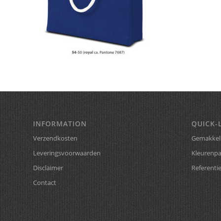
INFORMATION
QUICK-
Verzendkosten
Gemakkeli
Leveringsvoorwaarden
Kleurenpa
Disclaimer
Referenti
Contact