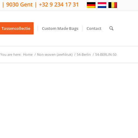
 | 9030 Gent | +32 9 234 17 31
Tassencollectie
Custom Made Bags
Contact
You are here:
Home
/
Non-woven (zeefdruk)
/
54-Berlin
/
54-BERLIN-50