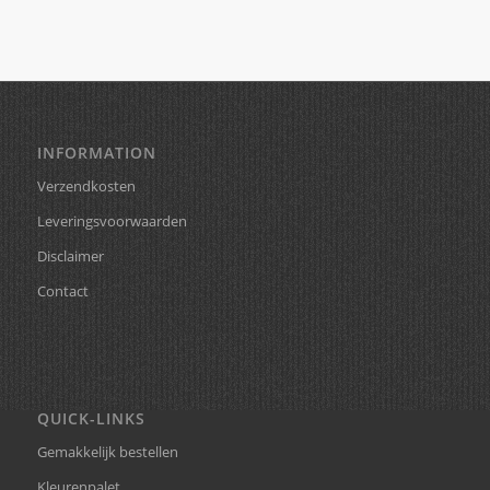
INFORMATION
Verzendkosten
Leveringsvoorwaarden
Disclaimer
Contact
QUICK-LINKS
Gemakkelijk bestellen
Kleurenpalet