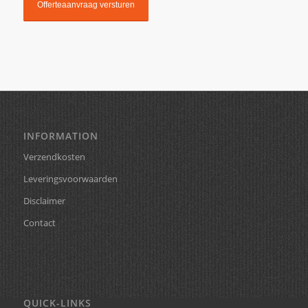
INFORMATION
Verzendkosten
Leveringsvoorwaarden
Disclaimer
Contact
QUICK-LINKS