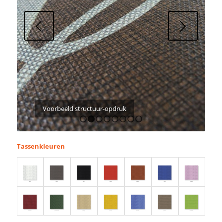
Next
Voorbeeld structuur-opdruk
1
2
3
4
5
6
7
8
Tassenkleuren