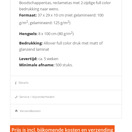
Boodschappentas, reclametas met 2-zijdige full color
bedrukking naar wens.
Formaat:
37 x 29 x 10 cm (niet gelamineerd: 100
2
2
g/m
, gelamineerd: 125 g/m
)
2
Hengsels:
8 x 100 cm (80 g/m
)
Bedrukking:
Allover full color druk met matt of
glanzend laminat
Levertijd:
ca. 5 weken
Minimale afname:
500 stuks.
Details
Service / bijzonderheden
Verzendkosten
Prijs is incl. bijkomende kosten en verzending