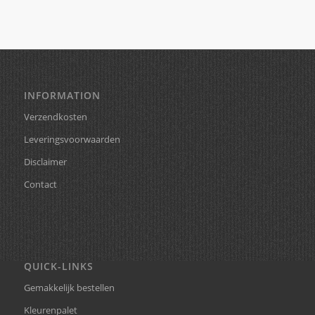
INFORMATION
Verzendkosten
Leveringsvoorwaarden
Disclaimer
Contact
QUICK-LINKS
Gemakkelijk bestellen
Kleurenpalet