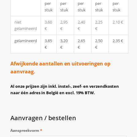
per
per
per
per
per
stuk
stuk
stuk
stuk
stuk
niet
3,60
2,95
2,40
2,25
2,10 €
gelamineerd
€
€
€
€
gelamineerd
3,85
3,20
2,65
2,50
2,35 €
€
€
€
€
Afwijkende aantallen en uitvoeringen op
aanvraag.
Al onze prijzen zijn inkl. instel-, zeef- en verzendkosten
naar één adres in België en excl. 19% BTW.
Aanvragen / bestellen
Aanspreekvorm
*