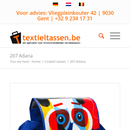
Voor advies: Vliegpleinkouter 42 | 9030
Gent | +32 9 234 17 31
207 Adana
You are here:
Home
/
Coated tassen
/
207 Adana