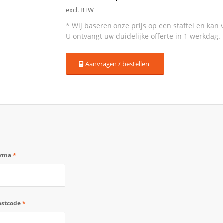
excl. BTW
Aanvragen / bestellen
irma
*
ostcode
*