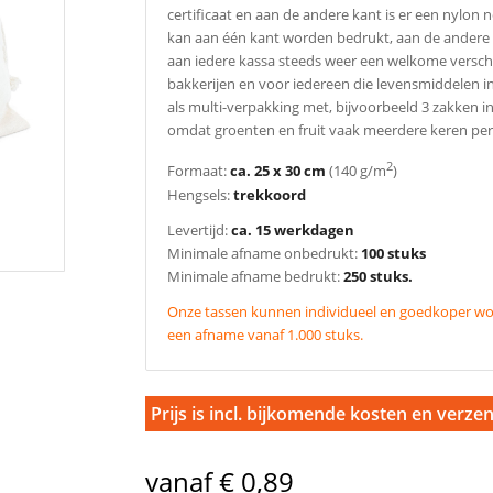
certificaat en aan de andere kant is er een nylon
kan aan één kant worden bedrukt, aan de andere kan
aan iedere kassa steeds weer een welkome verschi
bakkerijen en voor iedereen die levensmiddelen i
als multi-verpakking met, bijvoorbeeld 3 zakken in
omdat groenten en fruit vaak meerdere keren pe
2
Formaat:
ca. 25 x 30 cm
(140 g/m
)
Hengsels:
trekkoord
Levertijd:
ca. 15 werkdagen
Minimale afname onbedrukt:
100 stuks
Minimale afname bedrukt:
250 stuks.
Onze tassen kunnen individueel en goedkoper wor
een afname vanaf 1.000 stuks.
Prijs is incl. bijkomende kosten en verze
vanaf € 0,89