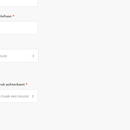
elefoon
*
ruk achterkant
*