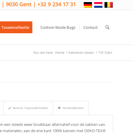
 | 9030 Gent | +32 9 234 17 31
Tassencollectie
Custom Made Bags
Contact
You are here:
Home
/
Katoenen tassen
/
131-Calvi
Service / bijzonderheden
Verzendkosten
 en een steeds weer bruikbaar alternatief voor de zakken van
wee materialen, aan de ene kant 100% katoen met OEKO-TEX®