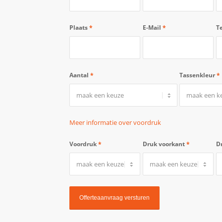
Plaats
*
E-Mail
*
T
Aantal
*
Tassenkleur
*
Meer informatie over voordruk
Voordruk
*
Druk voorkant
*
D