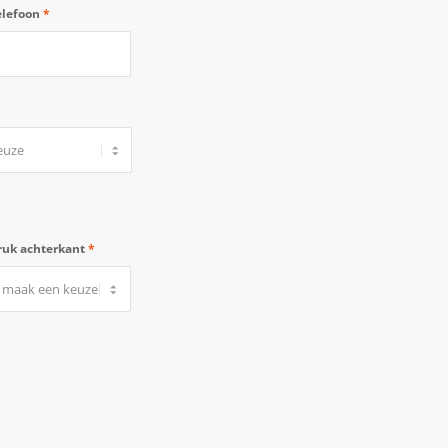
elefoon
*
ruk achterkant
*