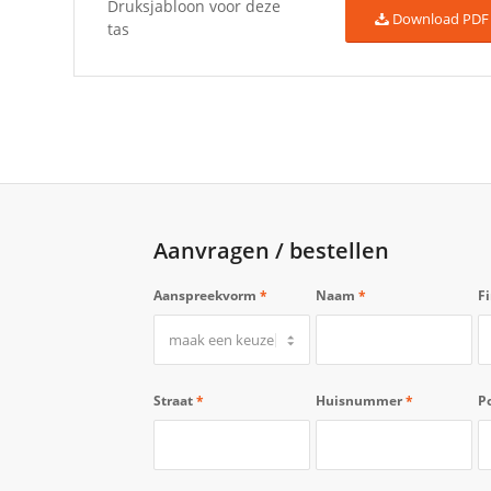
Druksjabloon voor deze
Download PDF
tas
Aanvragen / bestellen
Aanspreekvorm
*
Naam
*
F
Straat
*
Huisnummer
*
P