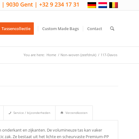
 | 9030 Gent | +32 9 234 17 31
Tassencollectie
Custom Made Bags
Contact
You are here:
Home
/
Non-woven (zeefdruk)
/
117-Davos
Service / bijzonderheden
Verzendkosten
n onderkant en zijkanten. De volumineuze tas kan vaker
tic zak. Ze bestaat uit het lichte en scheurvaste Premium-PP