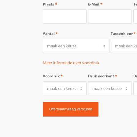
Plaats
*
E-Mail
*
T
Aantal
*
Tassenkleur
*
Meer informatie over voordruk
Voordruk
*
Druk voorkant
*
D