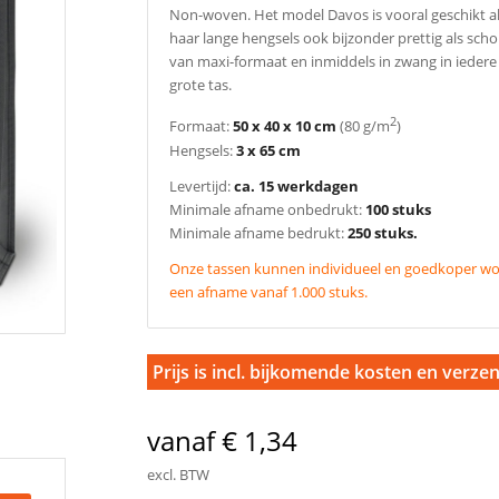
Non-woven. Het model Davos is vooral geschikt a
haar lange hengsels ook bijzonder prettig als sch
van maxi-formaat en inmiddels in zwang in iedere 
grote tas.
2
Formaat:
50 x 40 x 10 cm
(80 g/m
)
Hengsels:
3 x 65 cm
Levertijd:
ca. 15 werkdagen
Minimale afname onbedrukt:
100 stuks
Minimale afname bedrukt:
250 stuks.
Onze tassen kunnen individueel en goedkoper wor
een afname vanaf 1.000 stuks.
Prijs is incl. bijkomende kosten en verze
vanaf € 1,34
excl. BTW