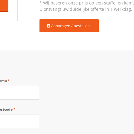
Aanvragen / bestellen
irma
*
ostcode
*