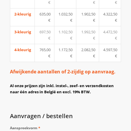
€
€
€
2-kleurig
635,00
1.032,50
1.902,50
4.322,50
€
€
€
€
3-kleurig
697,50
1.102,50
1.992,50
4.472,50
€
€
€
€
4-kleurig
765,00
1.172,50
2.082,50
4.597,50
€
€
€
€
Afwijkende aantallen of 2-zijdig op aanvraag.
Al onze prijzen zijn inkl. instel-, zeef- en verzendkosten
naar één adres in België en excl. 19% BTW.
Aanvragen / bestellen
Aanspreekvorm
*