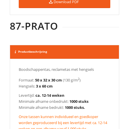
Download PDF
87-PRATO
Productbeschrijving
Boodschappentas, reclametas met hengsels
2
Formaat:
50 x 32 x 30 cm
(130 g/m
)
Hengsels:
3 x 60 cm
Levertijd:
ca. 12-14 weken
Minimale afname onbedrukt:
1000 stuks
Minimale afname bedrukt:
1000 stuks.
Onze tassen kunnen individueel en goedkoper
worden geproduceerd bij een levertijd met ca. 12-14
weken en een afname vanaf 1.000 stuks.