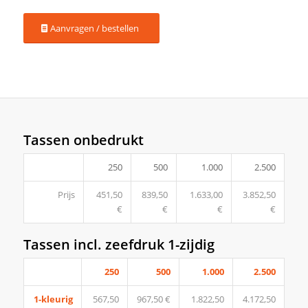
Aanvragen / bestellen
Tassen onbedrukt
250
500
1.000
2.500
Prijs
451,50
839,50
1.633,00
3.852,50
€
€
€
€
Tassen incl. zeefdruk 1-zijdig
250
500
1.000
2.500
1-kleurig
567,50
967,50 €
1.822,50
4.172,50