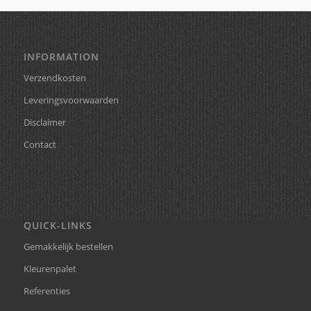
INFORMATION
Verzendkosten
Leveringsvoorwaarden
Disclaimer
Contact
QUICK-LINKS
Gemakkelijk bestellen
Kleurenpalet
Referenties