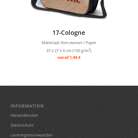
17-Cologne
Materiaal: Non-woven / Paper
2
37 x 27 x 6 cm (150 g/m
)
vanaf 1,94 €
INFORMATION
Verzendkosten
Datenschutz
Leveringsvoorwaarden