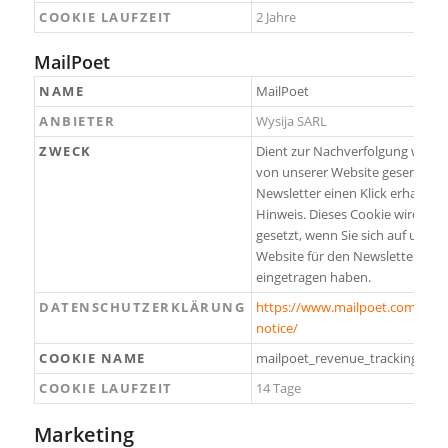
COOKIE LAUFZEIT
2 Jahre
MailPoet
NAME
MailPoet
ANBIETER
Wysija SARL
ZWECK
Dient zur Nachverfolgung welch
von unserer Website gesendete
Newsletter einen Klick erhalten 
Hinweis. Dieses Cookie wird
gesetzt, wenn Sie sich auf unser
Website für den Newsletter
eingetragen haben.
DATENSCHUTZERKLÄRUNG
https://www.mailpoet.com/priv
notice/
COOKIE NAME
mailpoet_revenue_tracking
COOKIE LAUFZEIT
14 Tage
Marketing