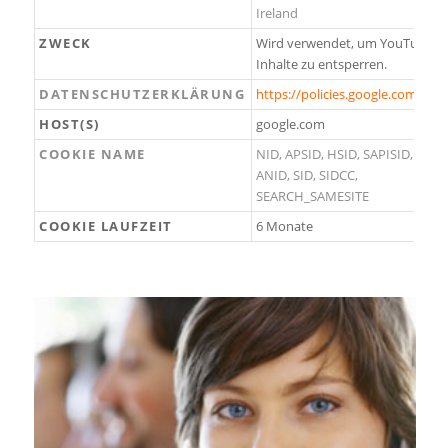
Ireland
ZWECK
Wird verwendet, um YouTube-
Inhalte zu entsperren.
DATENSCHUTZERKLÄRUNG
https://policies.google.com/priv
HOST(S)
google.com
COOKIE NAME
NID, APSID, HSID, SAPISID, SSID,
ANID, SID, SIDCC,
SEARCH_SAMESITE
COOKIE LAUFZEIT
6 Monate