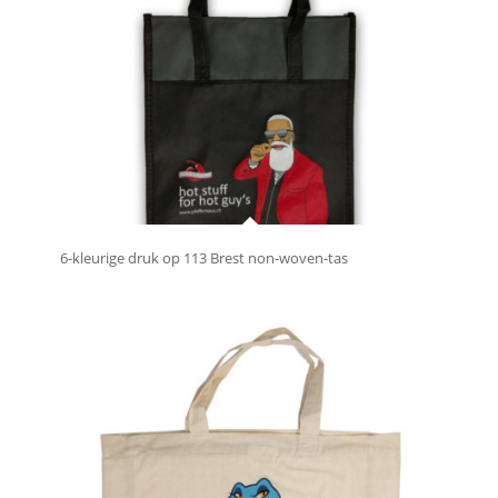
6-kleurige druk op 113 Brest non-woven-tas