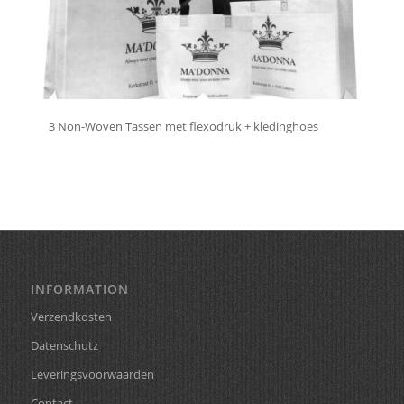
3 Non-Woven Tassen met flexodruk + kledinghoes
INFORMATION
Verzendkosten
Datenschutz
Leveringsvoorwaarden
Contact