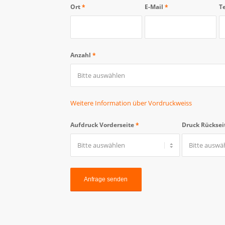
Ort
*
E-Mail
*
T
Anzahl
*
Weitere Information über Vordruckweiss
Aufdruck Vorderseite
*
Druck Rücksei