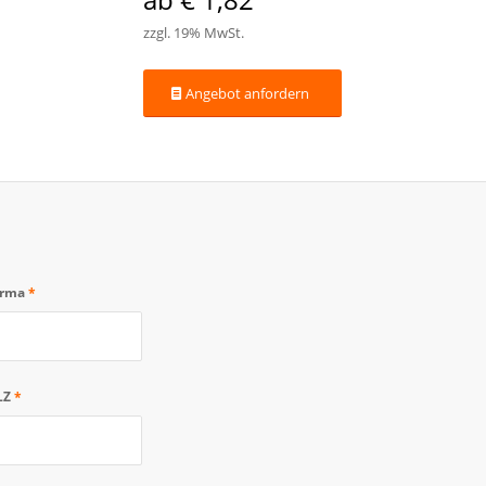
zzgl. 19% MwSt.
Angebot anfordern
irma
*
LZ
*