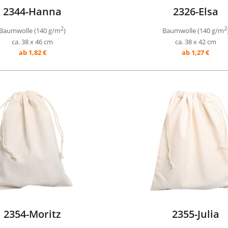
2344-Hanna
2326-Elsa
2
2
Baumwolle (140 g/m
)
Baumwolle (140 g/m
ca. 38 x 46 cm
ca. 38 x 42 cm
ab 1,82 €
ab 1,27 €
2354-Moritz
2355-Julia