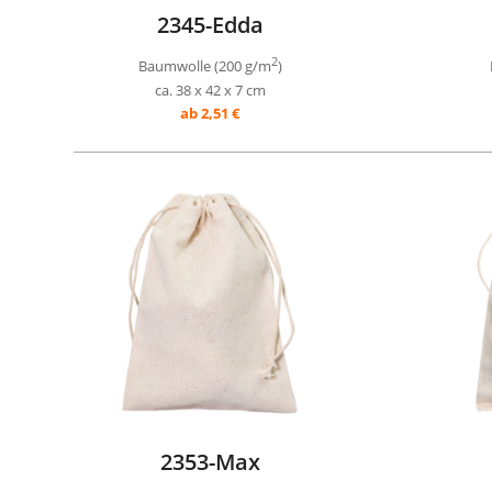
2345-Edda
2
Baumwolle (200 g/m
)
ca. 38 x 42 x 7 cm
ab 2,51 €
2353-Max