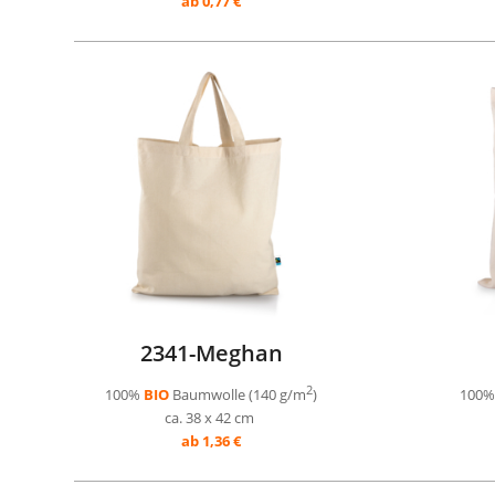
ab 0,77 €
2341-Meghan
2
100%
BIO
Baumwolle (140 g/m
)
100
ca. 38 x 42 cm
ab 1,36 €