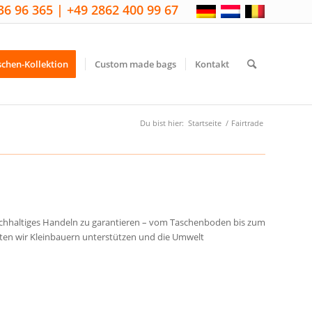
36 96 365 | +49 2862 400 99 67
schen-Kollektion
Custom made bags
Kontakt
Du bist hier:
Startseite
/
Fairtrade
achhaltiges Handeln zu garantieren – vom Taschenboden bis zum
hten wir Kleinbauern unterstützen und die Umwelt