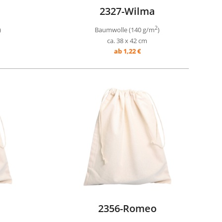
2327-Wilma
2
)
Baumwolle (140 g/m
)
ca. 38 x 42 cm
ab 1,22 €
2356-Romeo