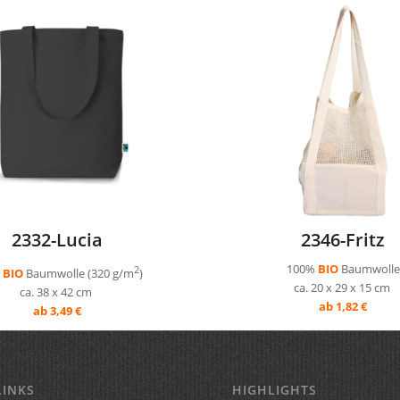
2332-Lucia
2346-Fritz
100%
BIO
Baumwolle
2
%
BIO
Baumwolle (320 g/m
)
ca. 20 x 29 x 15 cm
ca. 38 x 42 cm
ab 1,82 €
ab 3,49 €
LINKS
HIGHLIGHTS