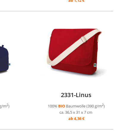
ab 1,12 €
2331-Linus
2
2
 g/m
)
100%
BIO
Baumwolle (390 g/m
)
ca. 36,5 x 31 x 7 cm
ab 4,36 €