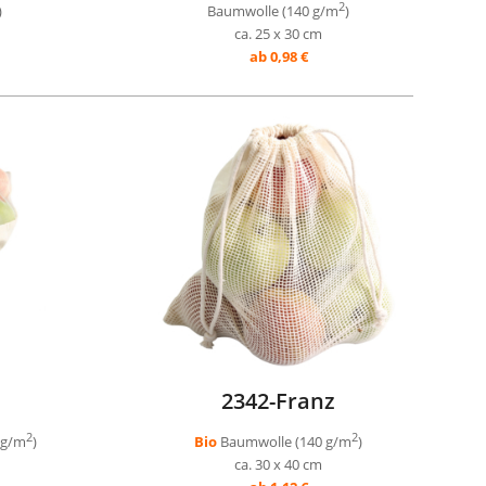
2
)
Baumwolle (140 g/m
)
ca. 25 x 30 cm
ab 0,98 €
2342-Franz
2
2
 g/m
)
Bio
Baumwolle (140 g/m
)
ca. 30 x 40 cm