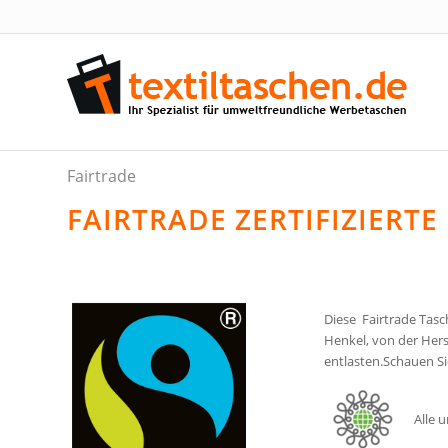
Fairtrade
FAIRTRADE ZERTIFIZIER
Diese Fairtrade Tas
Henkel, von der Hers
entlasten.Schauen Sie
Alle 