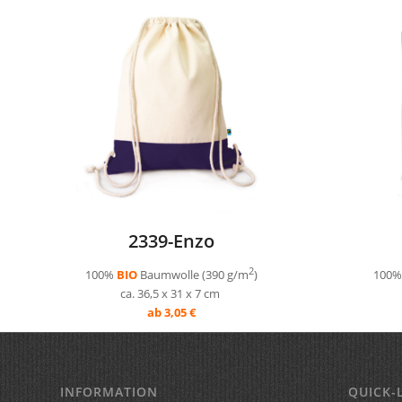
2339-Enzo
2
100%
BIO
Baumwolle (390 g/m
)
100
ca. 36,5 x 31 x 7 cm
ab 3,05 €
INFORMATION
QUICK-