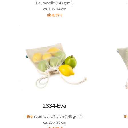
2
Baumwolle (140 g/m
)
ca. 10 x 14 cm
ab 0,57 €
2334-Eva
2
Bio
Baumwolle/Nylon (140 g/m
)
B
ca. 25 x 30 cm