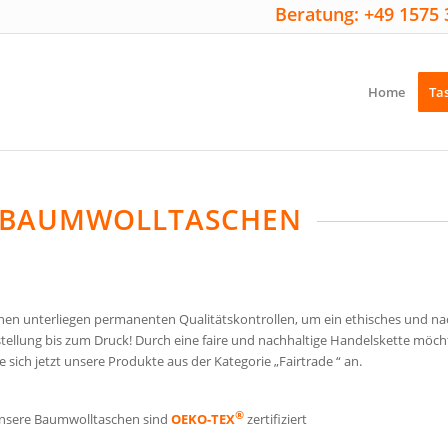
Beratung: +49 1575 
Home
Ta
TE BAUMWOLLTASCHEN
chen unterliegen permanenten Qualitätskontrollen, um ein ethisches und n
tellung bis zum Druck! Durch eine faire und nachhaltige Handelskette möc
 sich jetzt unsere Produkte aus der Kategorie „Fairtrade “ an.
®
unsere Baumwolltaschen sind
OEKO-TEX
zertifiziert