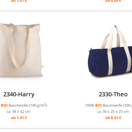
ab 1,07 €
ab 0,85 €
2340-Harry
2330-Theo
2
%
BIO
Baumwolle (140 g/m
)
100%
BIO
Baumwolle (390
ca. 38 x 42 cm
ca. 50 x 25 x 25 cm
ab 1,41 €
ab 6,31 €