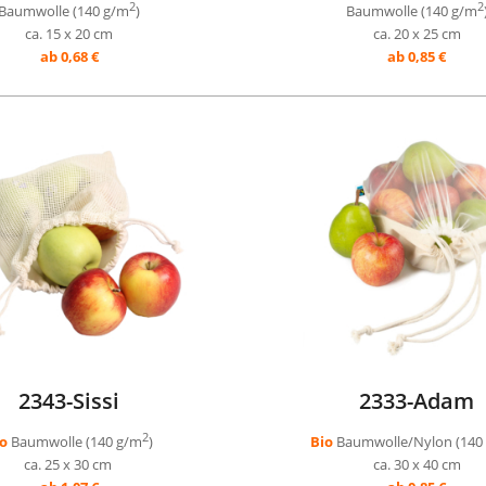
2
2
Baumwolle (140 g/m
)
Baumwolle (140 g/m
ca. 15 x 20 cm
ca. 20 x 25 cm
ab 0,68 €
ab 0,85 €
2343-Sissi
2333-Adam
2
io
Baumwolle (140 g/m
)
Bio
Baumwolle/Nylon (140
ca. 25 x 30 cm
ca. 30 x 40 cm