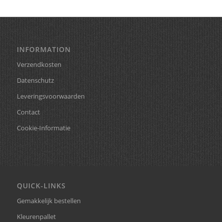
INFORMATION
Verzendkosten
Datenschutz
Leveringsvoorwaarden
Contact
Cookie-Informatie
QUICK-LINKS
Gemakkelijk bestellen
Kleurenpallet