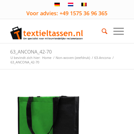
Voor advies: +49 1575 36 96 365
63_ANCONA_42-70
U bevindt zich hier:
Home
/
Non-woven (zeefdruk)
/
63-Ancona
/
63_ANCONA_42-70