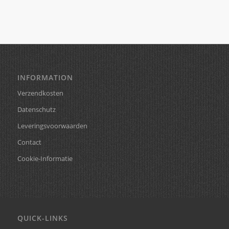
INFORMATION
Verzendkosten
Datenschutz
Leveringsvoorwaarden
Contact
Cookie-Informatie
QUICK-LINKS