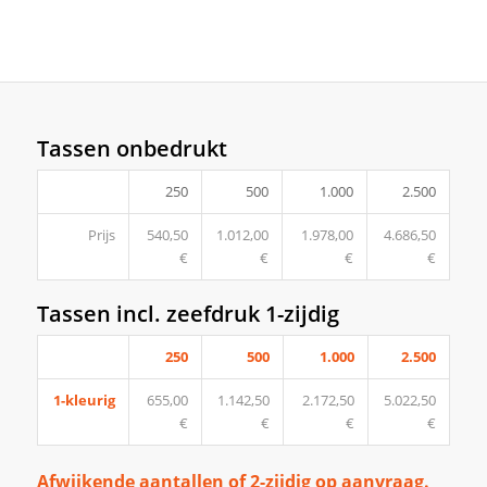
Tassen onbedrukt
250
500
1.000
2.500
Prijs
540,50
1.012,00
1.978,00
4.686,50
€
€
€
€
Tassen incl. zeefdruk 1-zijdig
250
500
1.000
2.500
1-kleurig
655,00
1.142,50
2.172,50
5.022,50
€
€
€
€
Afwijkende aantallen of 2-zijdig op aanvraag.