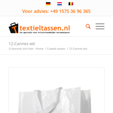
Voor advies: +49 1575 36 96 365
12-Cannes wit
U bevindt zich hier:
Home
/
Coated tassen
/
12-Cannes wit