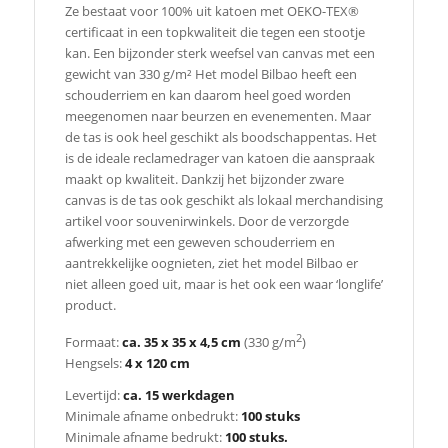
Ze bestaat voor 100% uit katoen met OEKO-TEX®
certificaat in een topkwaliteit die tegen een stootje
kan. Een bijzonder sterk weefsel van canvas met een
gewicht van 330 g/m² Het model Bilbao heeft een
schouderriem en kan daarom heel goed worden
meegenomen naar beurzen en evenementen. Maar
de tas is ook heel geschikt als boodschappentas. Het
is de ideale reclamedrager van katoen die aanspraak
maakt op kwaliteit. Dankzij het bijzonder zware
canvas is de tas ook geschikt als lokaal merchandising
artikel voor souvenirwinkels. Door de verzorgde
afwerking met een geweven schouderriem en
aantrekkelijke oognieten, ziet het model Bilbao er
niet alleen goed uit, maar is het ook een waar ‘longlife’
product.
2
Formaat:
ca. 35 x 35 x 4,5 cm
(330 g/m
)
Hengsels:
4 x 120 cm
Levertijd:
ca. 15 werkdagen
Minimale afname onbedrukt:
100 stuks
Minimale afname bedrukt:
100 stuks.