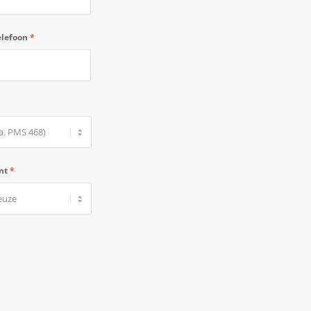
elefoon
*
ant
*