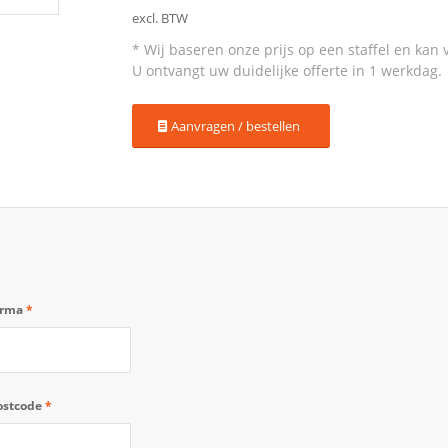
excl. BTW
Aanvragen / bestellen
irma
*
ostcode
*