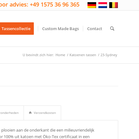
oor advies: +49 1575 36 96 365
Tassencollectie
Custom Made Bags
Contact
U bevindt zich hier:
Home
/
Katoenen tassen
/
23-Sydney
ijzonderheden
Verzendkosten
plooien aan de onderkant die een milieuvriendelijk
oor 100% uit katoen met Öko-Tex certificaat in een