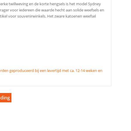
sterke twillweving en de korte hengsels is het model Sydney
ager voor iedereen die waarde hecht aan solide weefsels en
artikel voor souvenirwinkels. Het zware katoenen weefsel
den geproduceerd bij een levertijd met ca. 12-14 weken en
nding