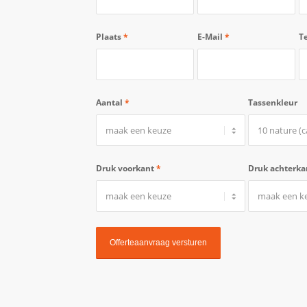
Plaats
*
E-Mail
*
T
Aantal
*
Tassenkleur
Druk voorkant
*
Druk achterk