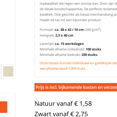
topkwaliteit die tegen een stootje kan. Door zijn 
de ideale boodschappentas. De perfecte reclamedr
kwaliteit. Ook geschikt als lokaal merchandising 
maakt de tas tot een bijzonder product.
2
Formaat:
ca. 38 x 42 / 10 cm
(260 g/m
)
Hengsels:
2,5 x 40 cm
Levertijd:
ca. 15 werkdagen
Minimale afname onbedrukt:
100 stuks
Minimale afname bedrukt:
250 stuks.
Onze tassen kunnen individueel en goedkoper wor
een afname vanaf 1.000 stuks.
Prijs is incl. bijkomende kosten en verze
Natuur vanaf € 1,58
Zwart vanaf € 2,75