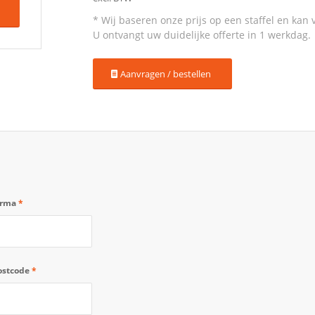
Aanvragen / bestellen
irma
*
ostcode
*