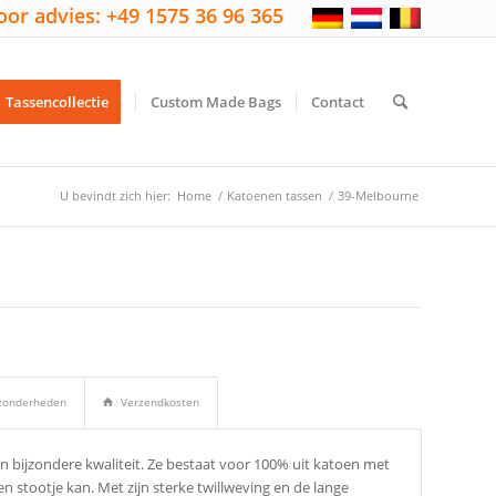
oor advies: +49 1575 36 96 365
Tassencollectie
Custom Made Bags
Contact
U bevindt zich hier:
Home
/
Katoenen tassen
/
39-Melbourne
ijzonderheden
Verzendkosten
 bijzondere kwaliteit. Ze bestaat voor 100% uit katoen met
en stootje kan. Met zijn sterke twillweving en de lange