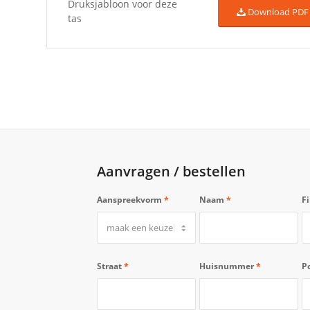
Druksjabloon voor deze
Download PDF
tas
Aanvragen / bestellen
Aanspreekvorm
*
Naam
*
F
Straat
*
Huisnummer
*
P