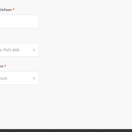
elefoon
*
ant
*