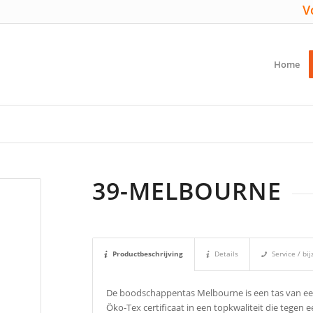
V
Home
39-MELBOURNE
Productbeschrijving
Details
Service / b
De boodschappentas Melbourne is een tas van een
Öko-Tex certificaat in een topkwaliteit die tegen e