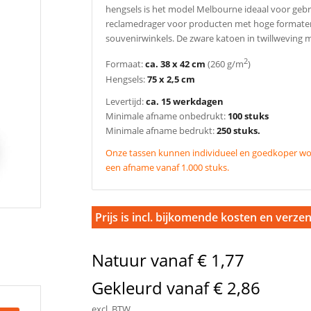
hengsels is het model Melbourne ideaal voor gebru
reclamedrager voor producten met hoge formaten. 
souvenirwinkels. De zware katoen in twillweving m
2
Formaat:
ca. 38 x 42 cm
(260 g/m
)
Hengsels:
75 x 2,5 cm
Levertijd:
ca. 15 werkdagen
Minimale afname onbedrukt:
100 stuks
Minimale afname bedrukt:
250 stuks.
Onze tassen kunnen individueel en goedkoper wor
een afname vanaf 1.000 stuks.
Prijs is incl. bijkomende kosten en verze
Natuur vanaf € 1,77
Gekleurd vanaf € 2,86
excl. BTW