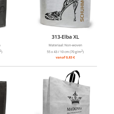
313-Elba XL
n
Materiaal: Non-woven
2
2
)
55 x 43 / 10 cm (70 g/m
)
vanaf 0,83 €