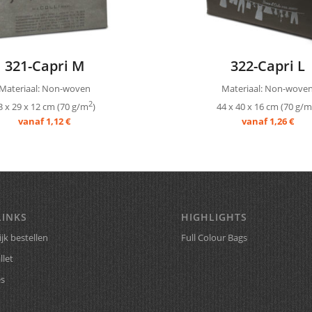
321-Capri M
322-Capri L
Materiaal: Non-woven
Materiaal: Non-wove
2
3 x 29 x 12 cm (70 g/m
)
44 x 40 x 16 cm (70 g/m
vanaf 1,12 €
vanaf 1,26 €
LINKS
HIGHLIGHTS
jk bestellen
Full Colour Bags
llet
es