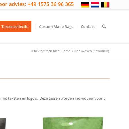
oor advies: +49 1575 36 96 365
Tassencollectie
Custom Made Bags
Contact
U bevindt zich hier:
Home
/
Non-woven (flexodruk)
et teksten en logo’s. Deze tassen worden individueel voor u