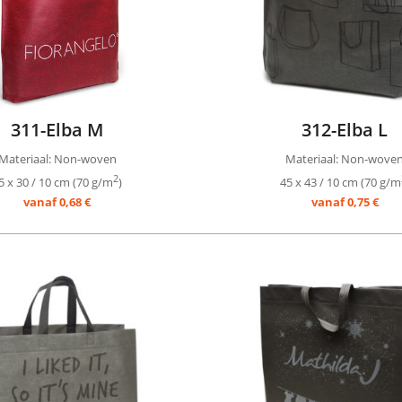
311-Elba M
312-Elba L
Materiaal: Non-woven
Materiaal: Non-wove
2
5 x 30 / 10 cm (70 g/m
)
45 x 43 / 10 cm (70 g/m
vanaf 0,68 €
vanaf 0,75 €