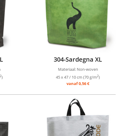
L
304-Sardegna XL
n
Materiaal: Non-woven
2
2
)
45 x 47 / 10 cm (70 g/m
)
vanaf 0,56 €