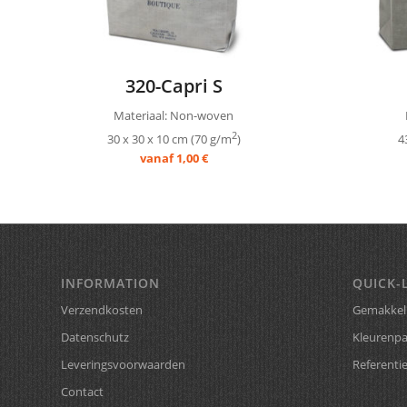
320-Capri S
Materiaal: Non-woven
2
30 x 30 x 10 cm (70 g/m
)
4
vanaf 1,00 €
INFORMATION
QUICK-
Verzendkosten
Gemakkeli
Datenschutz
Kleurenpa
Leveringsvoorwaarden
Referenti
Contact