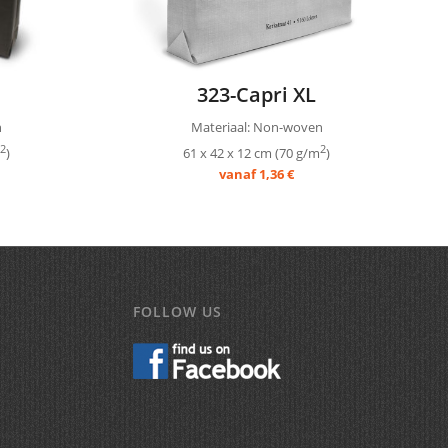
323-Capri XL
n
Materiaal: Non-woven
2
2
)
61 x 42 x 12 cm (70 g/m
)
vanaf 1,36 €
FOLLOW US