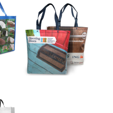
Label
23-New York in Sonderfarbe mit Custom
Istanbul
Allover 4-farbig bedruckt