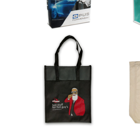
Allover 4-farbig bedruckt auf 202-Antalya
Allover 4-
Woventasche
Baumwoll
6-farbiger Druck auf 113 Brest Non-
6-farbige