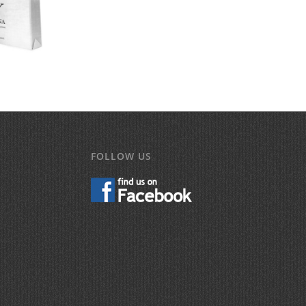
uck +
FOLLOW US