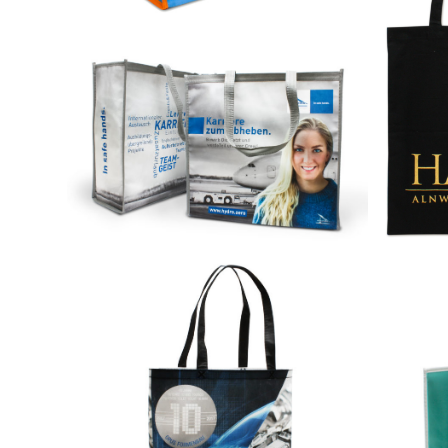
Allover 4-farbig bedruckt auf 203-Side
Allover 4-farbig bedruckt auf 204-Istanbul
2-seitiger