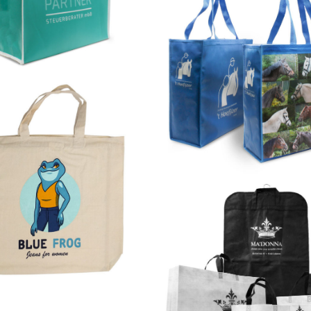
farbig bedruckt auf 203-Side
Allover 4-farbig bedruckt auf 204-
tasche
r Druck auf 22 New-York