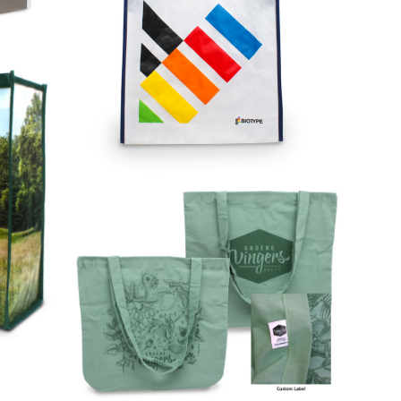
ide
6-farbig bedruckt auf 53-Lisboa
Istanbul