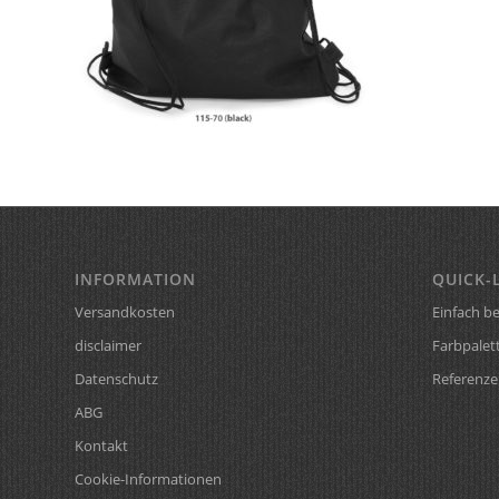
INFORMATION
QUICK-
Versandkosten
Einfach be
disclaimer
Farbpalet
Datenschutz
Referenze
ABG
Kontakt
Cookie-Informationen