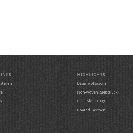
LINKS
HIGHLIGHTS
stellen
Baumwolltaschen
te
Non-woven (Siebdruck)
n
Full Colour Bags
Coated Taschen