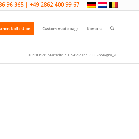
36 96 365 | +49 2862 400 99 67
schen-Kollektion
Custom made bags
Kontakt
Du bist hier:
Startseite
/
115-Bologna
/
115-bologna_70