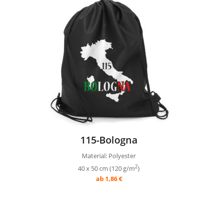
115-Bologna
Material: Polyester
2
40 x 50 cm (120 g/m
)
ab 1,86 €