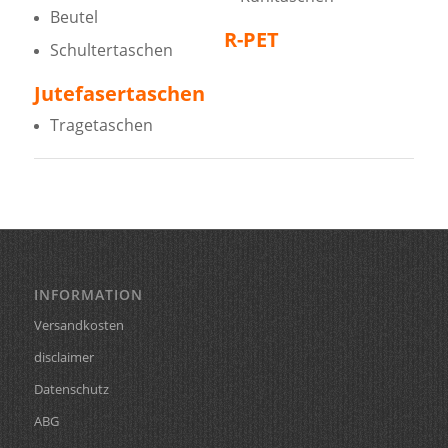
Beutel
R-PET
Schultertaschen
Jutefasertaschen
Tragetaschen
INFORMATION
Versandkosten
disclaimer
Datenschutz
ABG