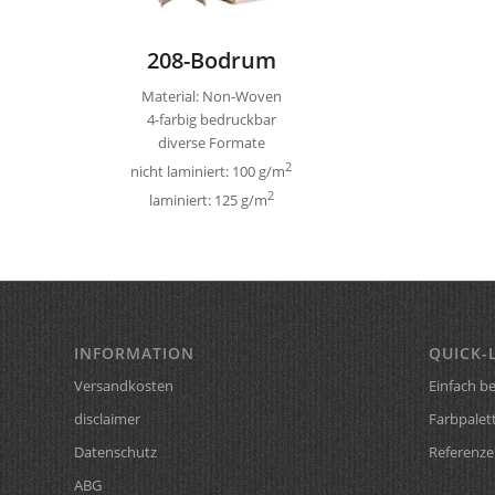
208-Bodrum
Material: Non-Woven
4-farbig bedruckbar
diverse Formate
2
nicht laminiert: 100 g/m
2
laminiert: 125 g/m
INFORMATION
QUICK-
Versandkosten
Einfach be
disclaimer
Farbpalet
Datenschutz
Referenze
ABG