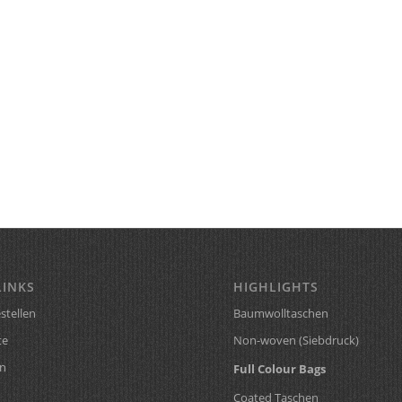
LINKS
HIGHLIGHTS
stellen
Baumwolltaschen
te
Non-woven (Siebdruck)
n
Full Colour Bags
Coated Taschen