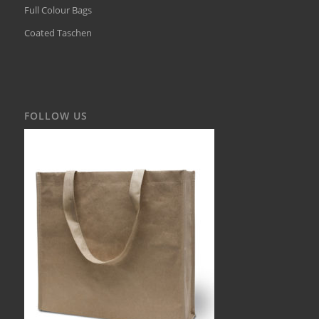
Full Colour Bags
Coated Taschen
FOLLOW US