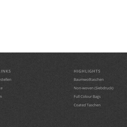
LINKS
HIGHLIGHTS
stellen
Baumwolltaschen
te
Non-woven (Siebdruck)
n
Full Colour Bags
Coated Taschen