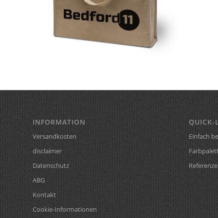
INFORMATION
QUICK-
Versandkosten
Einfach be
disclaimer
Farbpalet
Datenschutz
Referenze
ABG
Kontakt
Cookie-Informationen