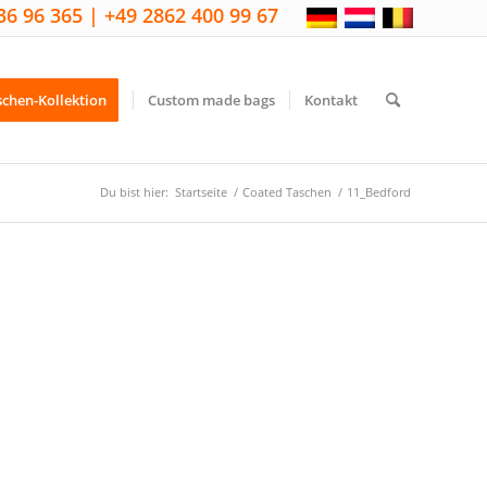
36 96 365 | +49 2862 400 99 67
schen-Kollektion
Custom made bags
Kontakt
Du bist hier:
Startseite
/
Coated Taschen
/
11_Bedford