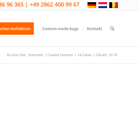
36 96 365 | +49 2862 400 99 67
schen-Kollektion
Custom made bags
Kontakt
Du bist hier:
Startseite
/
Coated Taschen
/
14-Calais
/
CALAIS_10-70