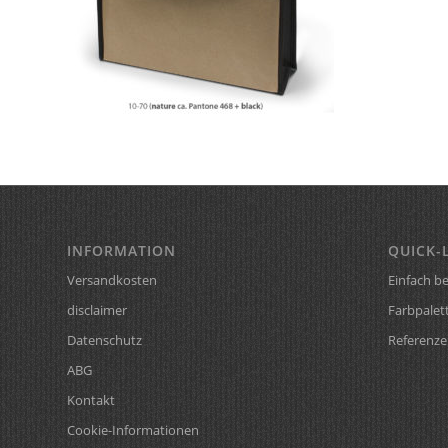
INFORMATION
QUICK-
Versandkosten
Einfach be
disclaimer
Farbpalet
Datenschutz
Referenze
ABG
Kontakt
Cookie-Informationen