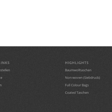
LINKS
HIGHLIGHTS
stellen
Baumwolltaschen
te
Non-woven (Siebdruck)
n
Full Colour Bags
Coated Taschen