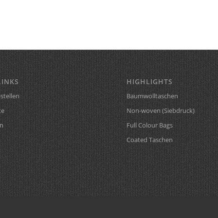
LINKS
HIGHLIGHTS
stellen
Baumwolltaschen
te
Non-woven (Siebdruck)
n
Full Colour Bags
Coated Taschen