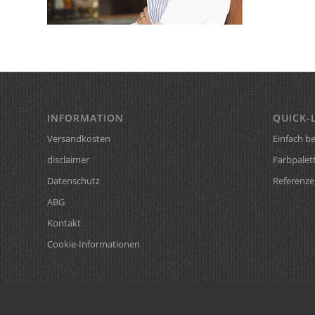
INFORMATION
QUICK-
Versandkosten
Einfach be
disclaimer
Farbpalet
Datenschutz
Referenze
ABG
Kontakt
Cookie-Informationen