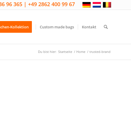
36 96 365 | +49 2862 400 99 67
schen-Kollektion
Custom made bags
Kontakt
Du bist hier:
Startseite
/
Home
/
trusted-brand