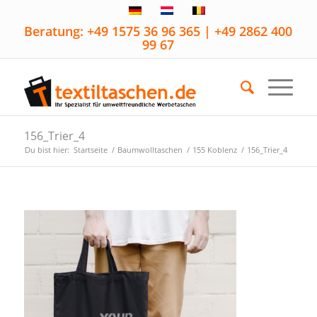
Beratung: +49 1575 36 96 365 | +49 2862 400
99 67
156_Trier_4
Du bist hier:
Startseite
/
Baumwolltaschen
/
155 Koblenz
/
156_Trier_4