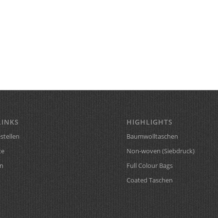
LINKS
HIGHLIGHTS
stellen
Baumwolltaschen
te
Non-woven (Siebdruck)
n
Full Colour Bags
Coated Taschen