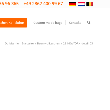
36 96 365 | +49 2862 400 99 67
schen-Kollektion
Custom made bags
Kontakt
Du bist hier:
Startseite
/
Baumwolltaschen
/
22_NEWYORK_detail_03