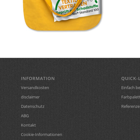
INFORMATION
QUICK-
Versandkosten
Einfach be
disclaimer
Farbpalet
Datenschutz
Referenze
ABG
Kontakt
Cookie-Informationen