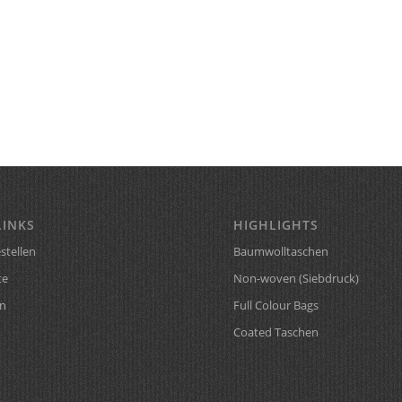
LINKS
HIGHLIGHTS
stellen
Baumwolltaschen
te
Non-woven (Siebdruck)
n
Full Colour Bags
Coated Taschen