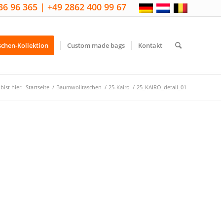
36 96 365 | +49 2862 400 99 67
schen-Kollektion
Custom made bags
Kontakt
bist hier:
Startseite
/
Baumwolltaschen
/
25-Kairo
/
25_KAIRO_detail_01