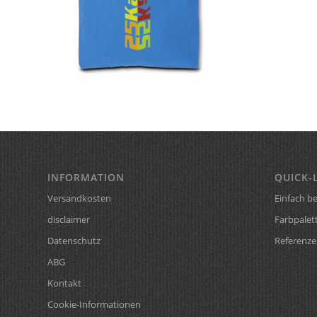
INFORMATION
QUICK-
Versandkosten
Einfach be
disclaimer
Farbpalet
Datenschutz
Referenze
ABG
Kontakt
Cookie-Informationen