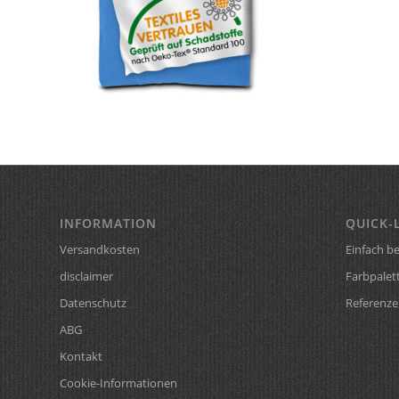
INFORMATION
QUICK-
Versandkosten
Einfach be
disclaimer
Farbpalet
Datenschutz
Referenze
ABG
Kontakt
Cookie-Informationen