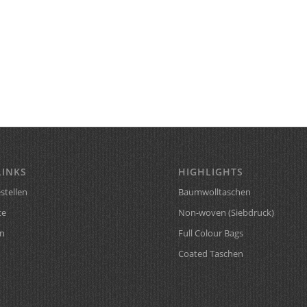
LINKS
HIGHLIGHTS
stellen
Baumwolltaschen
te
Non-woven (Siebdruck)
n
Full Colour Bags
Coated Taschen