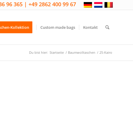
36 96 365 | +49 2862 400 99 67
schen-Kollektion
Custom made bags
Kontakt
Du bist hier:
Startseite
/
Baumwolltaschen
/
25-Kairo