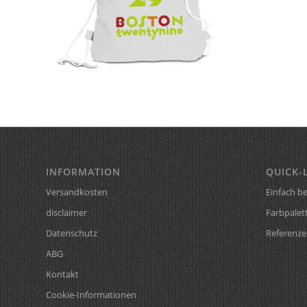
INFORMATION
QUICK-
Versandkosten
Einfach be
disclaimer
Farbpalet
Datenschutz
Referenze
ABG
Kontakt
Cookie-Informationen