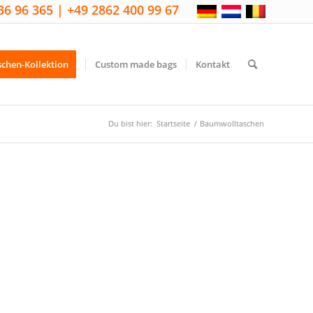
36 96 365 | +49 2862 400 99 67
schen-Kollektion
Custom made bags
Kontakt
Du bist hier:
Startseite
/
Baumwolltaschen