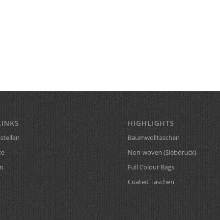
LINKS
HIGHLIGHTS
stellen
Baumwolltaschen
te
Non-woven (Siebdruck)
n
Full Colour Bags
Coated Taschen