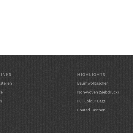
LINKS
HIGHLIGHTS
stellen
Baumwolltaschen
te
Non-woven (Siebdruck)
n
Full Colour Bags
Coated Taschen