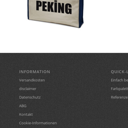
INFORMATION
QUICK-
Versandkosten
Einfach be
disclaimer
Farbpalet
Datenschutz
Referenze
ABG
Kontakt
Cookie-Informationen