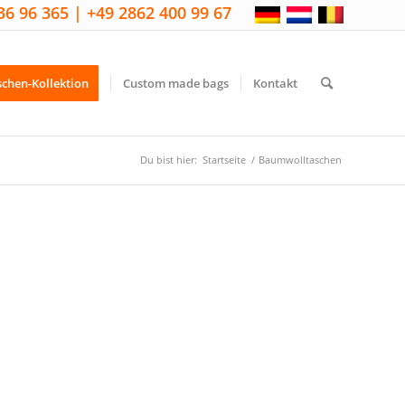
36 96 365 | +49 2862 400 99 67
schen-Kollektion
Custom made bags
Kontakt
Du bist hier:
Startseite
/
Baumwolltaschen