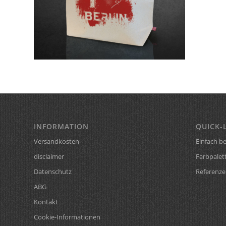
INFORMATION
QUICK-
Versandkosten
Einfach be
disclaimer
Farbpalet
Datenschutz
Referenze
ABG
Kontakt
Cookie-Informationen