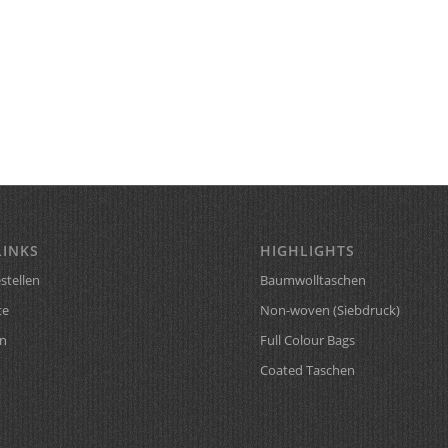
LINKS
HIGHLIGHTS
stellen
Baumwolltaschen
te
Non-woven (Siebdruck)
n
Full Colour Bags
Coated Taschen