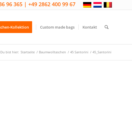
36 96 365 | +49 2862 400 99 67
schen-Kollektion
Custom made bags
Kontakt
Du bist hier:
Startseite
/
Baumwolltaschen
/
45 Santorini
/
45_Santorini