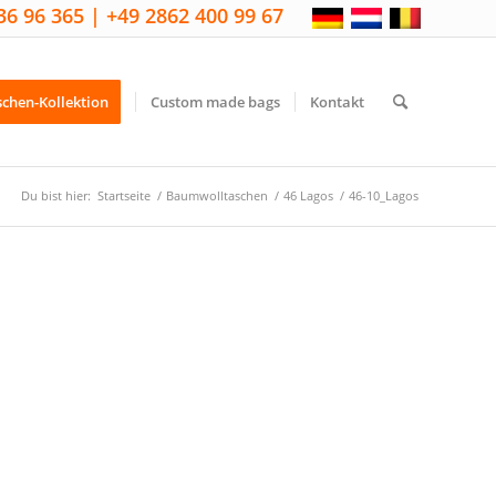
36 96 365 | +49 2862 400 99 67
schen-Kollektion
Custom made bags
Kontakt
Du bist hier:
Startseite
/
Baumwolltaschen
/
46 Lagos
/
46-10_Lagos