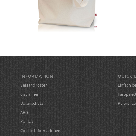
INFORMATION
QUICK-
Versandkosten
Einfach be
disclaimer
Farbpalet
Datenschutz
Referenze
ABG
Kontakt
Cookie-Informationen