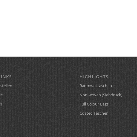
LINKS
HIGHLIGHTS
stellen
Baumwolltaschen
te
Non-woven (Siebdruck)
n
Full Colour Bags
Coated Taschen