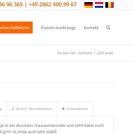
36 96 365 | +49 2862 400 99 67
schen-Kollektion
Custom made bags
Kontakt
Du bist hier:
Startseite
/
2329-Antje
ng
Service / Besonderheiten
Versandkosten
tje ist ein absolutes Stauraumwunder und sieht dabei noch
g/m² ist Antje auch sehr stabil!