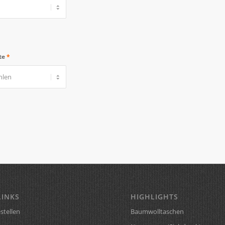
te
*
LINKS
HIGHLIGHTS
stellen
Baumwolltaschen