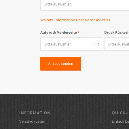
Weitere Information über Vordruckweiss
Aufdruck Vorderseite
*
Druck Rücksei
INFORMATION
QUICK-
Versandkosten
Einfach be