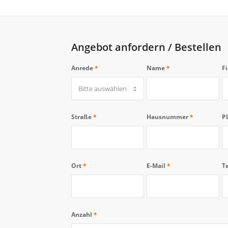
Angebot anfordern / Bestellen
Anrede
*
Name
*
F
Straße
*
Hausnummer
*
P
Ort
*
E-Mail
*
T
Anzahl
*