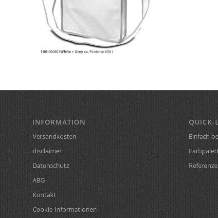
INFORMATION
QUICK-
Versandkosten
Einfach be
disclaimer
Farbpalet
Datenschutz
Referenze
ABG
Kontakt
Cookie-Informationen