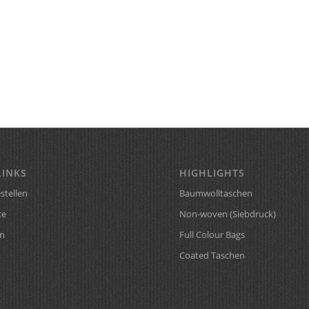
LINKS
HIGHLIGHTS
stellen
Baumwolltaschen
te
Non-woven (Siebdruck)
n
Full Colour Bags
Coated Taschen