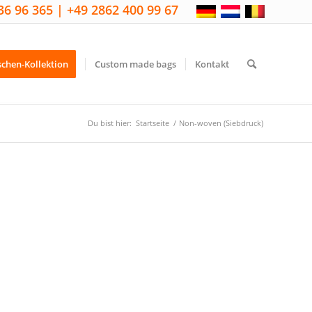
36 96 365 | +49 2862 400 99 67
schen-Kollektion
Custom made bags
Kontakt
Du bist hier:
Startseite
/
Non-woven (Siebdruck)