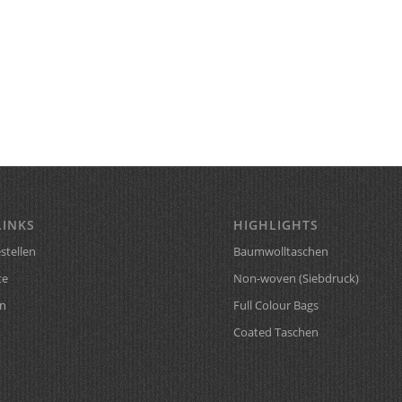
LINKS
HIGHLIGHTS
stellen
Baumwolltaschen
te
Non-woven (Siebdruck)
n
Full Colour Bags
Coated Taschen