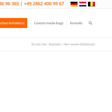
36 96 365 | +49 2862 400 99 67
schen-Kollektion
Custom made bags
Kontakt
Du bist hier:
Startseite
/
Non-woven (Siebdruck)