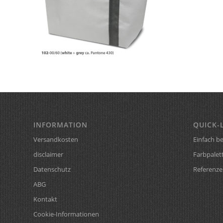
INFORMATION
QUICK-
Versandkosten
Einfach be
disclaimer
Farbpalet
Datenschutz
Referenze
ABG
Kontakt
Cookie-Informationen