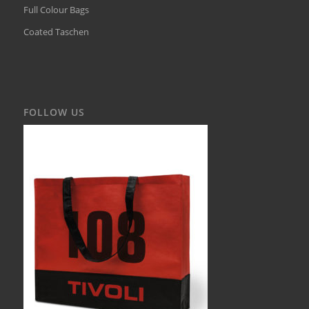
Full Colour Bags
Coated Taschen
FOLLOW US