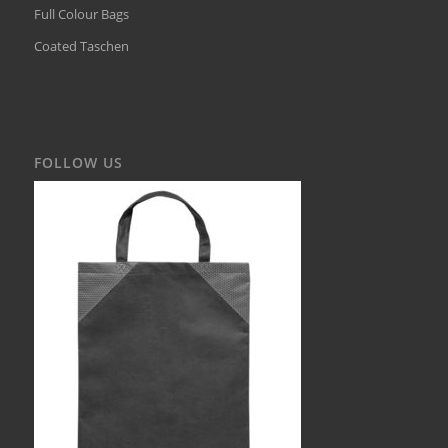
Full Colour Bags
Coated Taschen
FOLLOW US