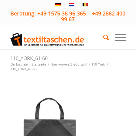
Beratung: +49 1575 36 96 365 | +49 2862 400
99 67
110_YORK_61-60
Du bist hier:
Startseite
/
Non-woven (Siebdruck)
/
110-York
/
110_YORK_61-60