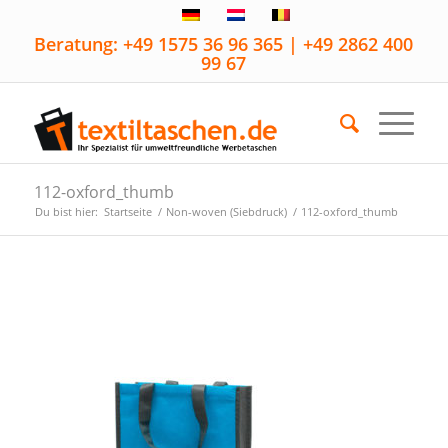
Beratung: +49 1575 36 96 365 | +49 2862 400
99 67
112-oxford_thumb
Du bist hier:
Startseite
/
Non-woven (Siebdruck)
/
112-oxford_thumb