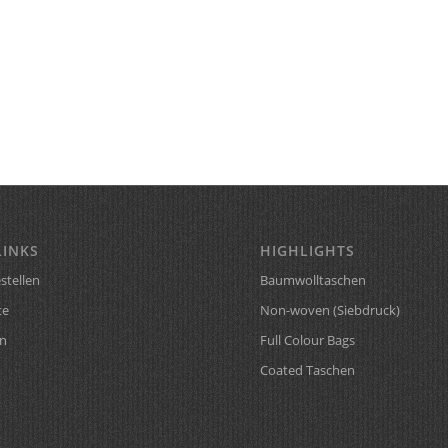
LINKS
HIGHLIGHTS
stellen
Baumwolltaschen
te
Non-woven (Siebdruck)
n
Full Colour Bags
Coated Taschen