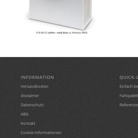
INFORMATION
QUICK-
Versandkosten
Einfach be
disclaimer
Farbpalet
Datenschutz
Referenze
ABG
Kontakt
Cookie-Informationen