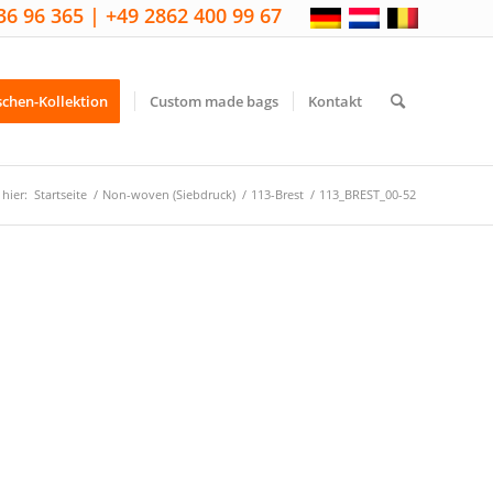
36 96 365 | +49 2862 400 99 67
schen-Kollektion
Custom made bags
Kontakt
 hier:
Startseite
/
Non-woven (Siebdruck)
/
113-Brest
/
113_BREST_00-52