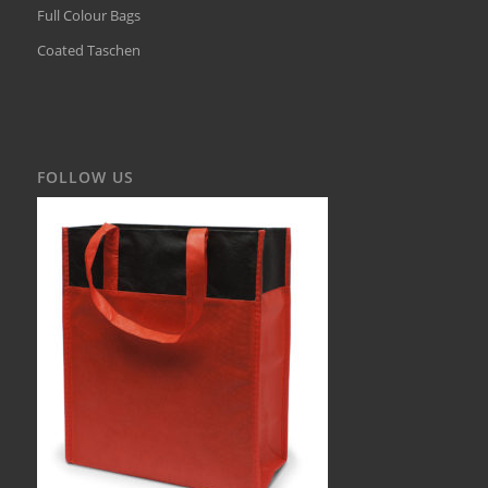
Full Colour Bags
Coated Taschen
FOLLOW US