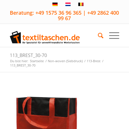
Beratung: +49 1575 36 96 365 | +49 2862 400
99 67
113_BREST_30-70
Du bist hier:
Startseite
/
Non-woven (Siebdruck)
/
113-Brest
/
113_BREST_30-70