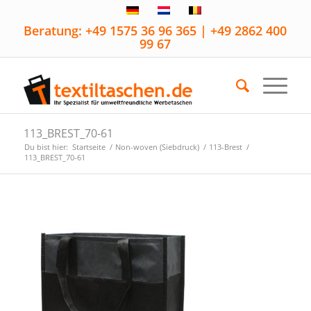
Beratung: +49 1575 36 96 365 | +49 2862 400
99 67
113_BREST_70-61
Du bist hier:
Startseite
/
Non-woven (Siebdruck)
/
113-Brest
/
113_BREST_70-61